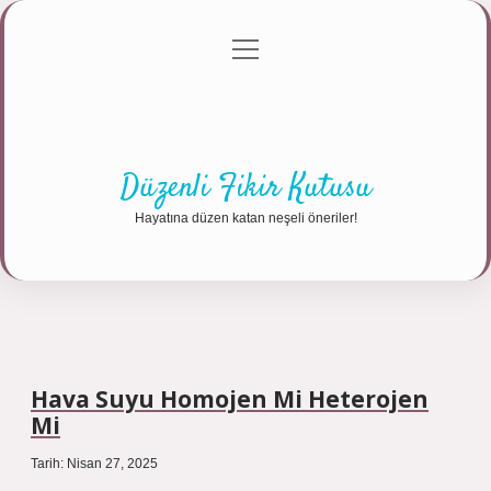
menüyü
Anasayfa
Gizlilik Politikası
Yasal Uyarı
aç
Hakkımızda
Düzenli Fikir Kutusu
Hayatına düzen katan neşeli öneriler!
Hava Suyu Homojen Mi Heterojen
Mi
Tarih: Nisan 27, 2025