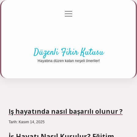
menüyü
Anasayfa
Gizlilik Politikası
Yasal Uyarı
aç
Hakkımızda
Düzenli Fikir Kutusu
Hayatına düzen katan neşeli öneriler!
Iş hayatında nasıl başarılı olunur ?
Tarih: Kasım 14, 2025
İş Hayatı Nasıl Kurulur? Eğitim,