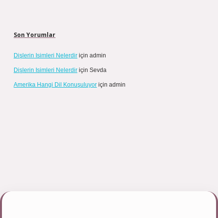
Son Yorumlar
Dişlerin Isimleri Nelerdir
için
admin
Dişlerin Isimleri Nelerdir
için
Sevda
Amerika Hangi Dil Konuşuluyor
için
admin
ulipbett.net/