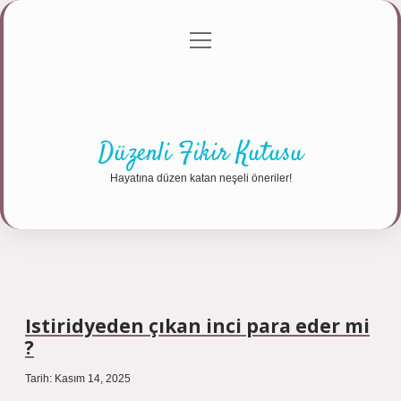
menüyü
Anasayfa
Gizlilik Politikası
Yasal Uyarı
aç
Hakkımızda
Düzenli Fikir Kutusu
Hayatına düzen katan neşeli öneriler!
Istiridyeden çıkan inci para eder mi
?
Tarih: Kasım 14, 2025