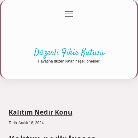
menüyü
Anasayfa
Gizlilik Politikası
Yasal Uyarı
aç
Hakkımızda
Düzenli Fikir Kutusu
Hayatına düzen katan neşeli öneriler!
Kalıtım Nedir Konu
Tarih: Aralık 18, 2024