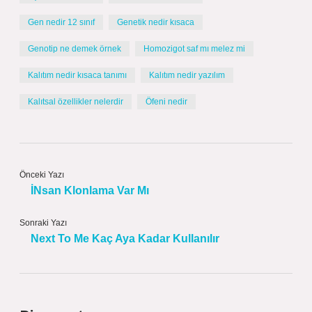
Gen nedir 12 sınıf
Genetik nedir kısaca
Genotip ne demek örnek
Homozigot saf mı melez mi
Kalıtım nedir kısaca tanımı
Kalıtım nedir yazılım
Kalıtsal özellikler nelerdir
Öfeni nedir
Önceki Yazı
İNsan Klonlama Var Mı
Sonraki Yazı
Next To Me Kaç Aya Kadar Kullanılır