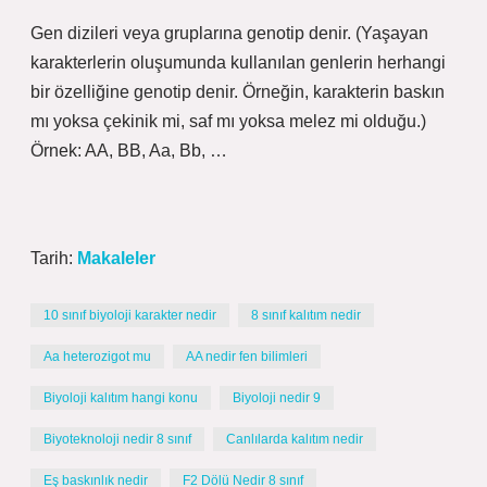
Gen dizileri veya gruplarına genotip denir. (Yaşayan
karakterlerin oluşumunda kullanılan genlerin herhangi
bir özelliğine genotip denir. Örneğin, karakterin baskın
mı yoksa çekinik mi, saf mı yoksa melez mi olduğu.)
Örnek: AA, BB, Aa, Bb, …
Tarih:
Makaleler
10 sınıf biyoloji karakter nedir
8 sınıf kalıtım nedir
Aa heterozigot mu
AA nedir fen bilimleri
Biyoloji kalıtım hangi konu
Biyoloji nedir 9
Biyoteknoloji nedir 8 sınıf
Canlılarda kalıtım nedir
Eş baskınlık nedir
F2 Dölü Nedir 8 sınıf