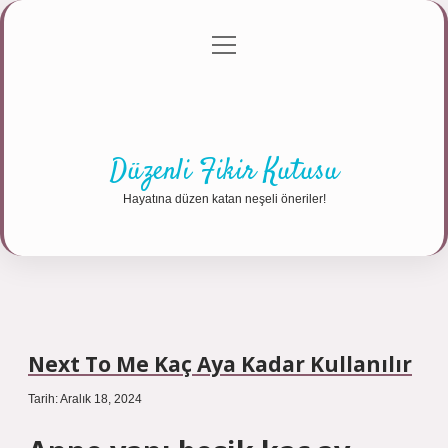
menüyü
Anasayfa
Gizlilik Politikası
Yasal Uyarı
aç
Hakkımızda
Düzenli Fikir Kutusu
Hayatına düzen katan neşeli öneriler!
Next To Me Kaç Aya Kadar Kullanılır
Tarih: Aralık 18, 2024