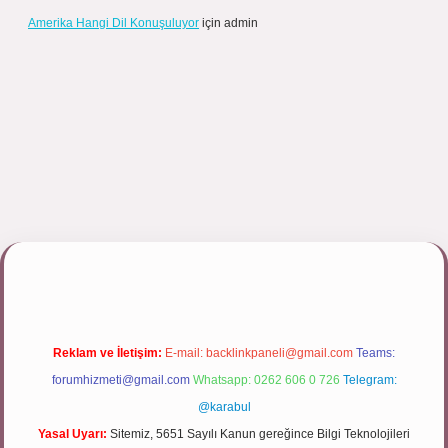
Amerika Hangi Dil Konuşuluyor
için
admin
pbett.net/
Reklam ve İletişim:
E-mail:
backlinkpaneli@gmail.com
Teams:
forumhizmeti@gmail.com
Whatsapp: 0262 606 0 726
Telegram:
@karabul
Yasal Uyarı:
Sitemiz, 5651 Sayılı Kanun gereğince Bilgi Teknolojileri