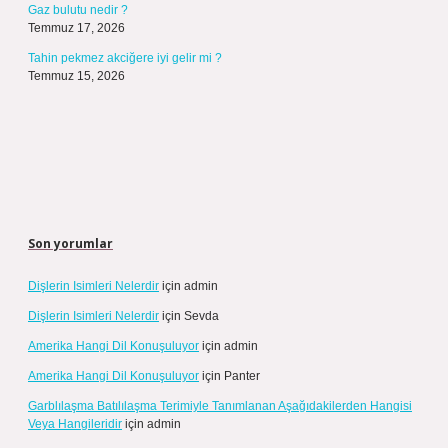
Gaz bulutu nedir ?
Temmuz 17, 2026
Tahin pekmez akciğere iyi gelir mi ?
Temmuz 15, 2026
Son yorumlar
Dişlerin Isimleri Nelerdir
için
admin
Dişlerin Isimleri Nelerdir
için
Sevda
Amerika Hangi Dil Konuşuluyor
için
admin
Amerika Hangi Dil Konuşuluyor
için
Panter
Garblılaşma Batılılaşma Terimiyle Tanımlanan Aşağıdakilerden Hangisi
Veya Hangileridir
için
admin